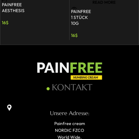
READ MORE
PAINFREE
AESTHESIS
PAINFREE
1 STÜCK
16
$
10G
16
$
KONTAKT
Unsere Adresse:
Painfree cream
NORDIC FZCO
World Wide.