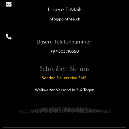
Unsere E-Mail:
info@painfree.ch
Unsere Telefonnummer:
+971503710350
Schreiben Sie uns
Senden Sie uns eine SMS!
Weltweiter Versand in 2-4 Tagen
*KONTAKTIEREN SIE UNS
*DATENSCHUTZRICHTLINIE
*VERSANDRICHTLINIEN
*BEDINGUNGEN UND KONDITIONEN
*RÜCKGABE- UND ERSTATTUNGSBEDINGUNGEN